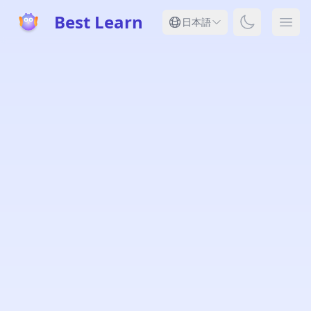
Best Learn
Toggle dar
日本語
Ope