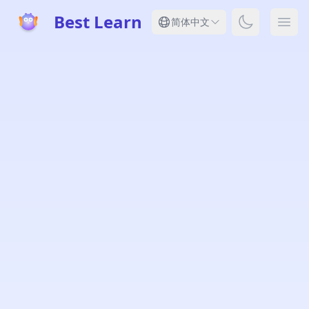
Best Learn
Toggle dar
简体中文
Ope